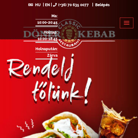
HU
EN
(+36) 70 635 0077
Belépés
Ma:
10:00-20:45
Holnap:
10:00-18:45
Holnapután:
Zárva