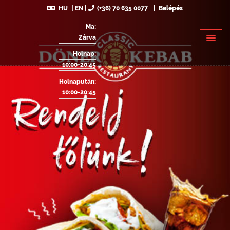
HU
EN
(+36) 70 635 0077
Belépés
Ma:
Zárva
Holnap:
10:00-20:45
Holnapután:
10:00-20:45